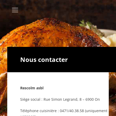
Nous contacter
Rescolm asbl
Siège social : Rue Simon Legrand, 8 – 6900 On
Téléphone cuisinière : 0471/40.38.58 (uniquement